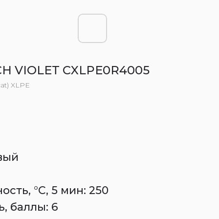
H VIOLET CXLPE0R4005
cat) XLPE
вый
сть, °C, 5 мин: 250
, баллы: 6