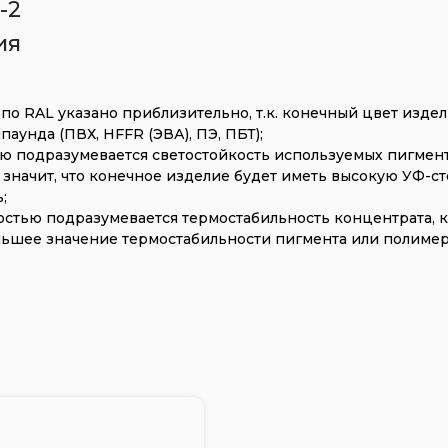
-2
ия
по RAL указано приблизительно, т.к. конечный цвет издел
аунда (ПВХ, HFFR (ЭВА), ПЭ, ПБТ);
ю подразумевается светостойкость используемых пигменто
е значит, что конечное изделие будет иметь высокую УФ-с
;
стью подразумевается термостабильность концентрата, кр
ьшее значение термостабильности пигмента или полимер