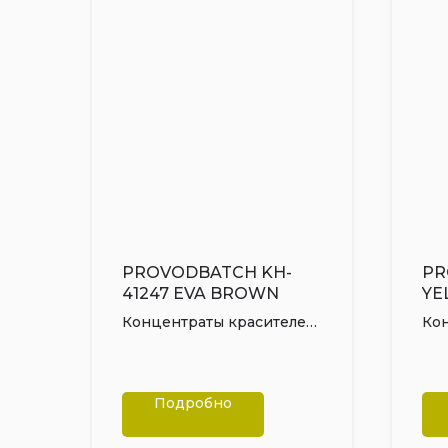
PROVODBATCH KH-
PR
41247 EVA BROWN
YE
Концентраты красителей
Ко
ЭВА для безгалогеновых
ЭВ
композиций
Подробно