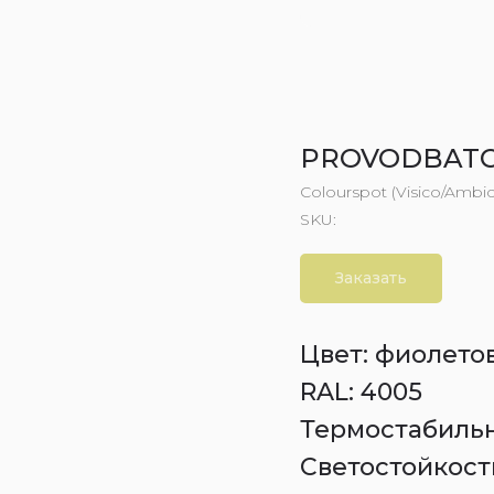
PROVODBATC
Colourspot (Visico/Ambi
SKU:
Заказать
Цвет: фиолето
RAL: 4005
Термостабильно
Светостойкость