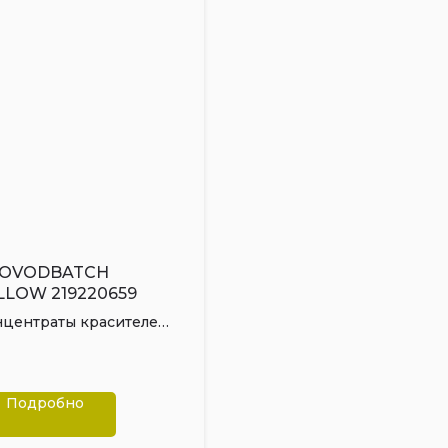
OVODBATCH
LLOW 219220659
нцентраты красителей
А для резины
Подробно