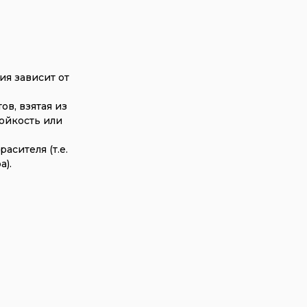
ия зависит от
в, взятая из
тойкость или
асителя (т.е.
а).